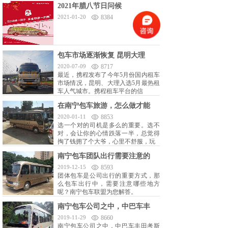
2021年腊八节日问候
2021-01-20
8384
包车市场逐渐恢复 昆明大理
2020-07-09
8717
最近，携程发布了今年5月份国内租车
市场情况，昆明、大理入选5月最热租
车人气城市。携程租车平台的信
在南宁包车旅游，怎么做才能
2020-01-11
8853
选一个对的司机是多么的重要。选不
对，会让你的心情跌落一半，总觉得
掏了钱拥了个大爷，心里不舒服，玩
南宁包车团队出行需要注意的
2019-12-15
8593
团体包车是公司出行的重要方式，那
么包车出行中，需要注意哪些地方
呢？南宁包车联盟为您解答。
南宁包车公司之中，中巴车丰
2019-11-29
8660
南宁包车公司之中，中巴车丰田考斯