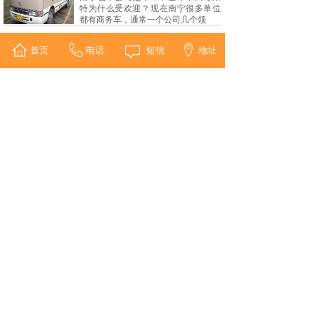
特为什么受欢迎？​现在南宁很多单位
都有商务车，通常一个公司几个领
南宁中巴车企业接待用车价格
首页
电话
短信
地址
2019-11-19
8585
在南宁企业接待为什么优先选择中巴
车丰田考斯特呢？1.丰田考斯特改装车
在窗帘的设计上为客户提供了两
<
1
2
>
地址：:南宁市明秀东路北六里印染厂小区内
手机1：19976090581（长按复制微信号）
手机2：17377109089
电话：0771-3398763
QQ：2091288785
传真：0771-3323797
Copyright ©2004-2019 版权所有 © 广西包车联盟
未经许可 严禁复制 桂ICP备19007012号
技术支持：
南宁橙云网络